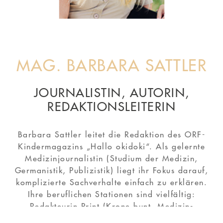
MAG. BARBARA SATTLER
JOURNALISTIN, AUTORIN,
REDAKTIONSLEITERIN
Barbara Sattler leitet die Redaktion des ORF-
n
Kindermagazins „Hallo okidoki“. Als gelernte
l
en
Medizinjournalistin (Studium der Medizin,
Germanistik, Publizistik) liegt ihr Fokus darauf,
komplizierte Sachverhalte einfach zu erklären.
Ihre beruflichen Stationen sind vielfältig:
Redakteurin Print (Krone bunt, Medizin-
Journale), Redakteurin TV (Show, Doku,