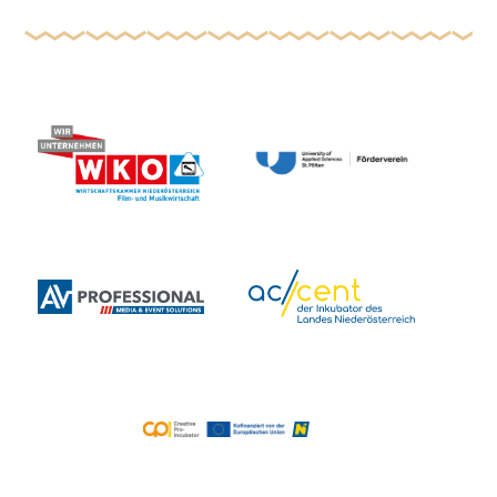
Magazin; ORF, ServusTV), Buchautorin (Medizin-
Ratgeber). Wie sie sich selbst beschreibt? „Ich
bin Geschichten-Erzählerin aus Leidenschaft!“